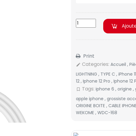
Ajout
Print
Categories:
Accueil
,
Pi
edit
LIGHTNING
,
TYPE C
,
iPhone 1
12
,
Iphone 12 Pro
,
Iphone 12
Tags:
iphone 6
,
origine
,
bookmark_border
apple iphone
,
grossiste acc
ORIGINE BOITE
,
CABLE IPHON
WEKOME
,
WDC-168