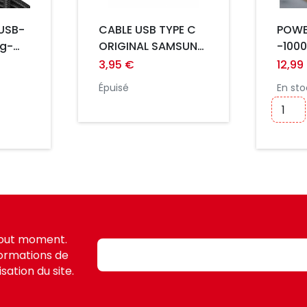
 USB-
CABLE USB TYPE C
POWE
ng-
ORIGINAL SAMSUNG
-100
 PD
NOIR 1M EP-
CABL
3,95 €
12,99
DG970BBE
DOUB
Épuisé
En sto
tout moment.
formations de
sation du site.