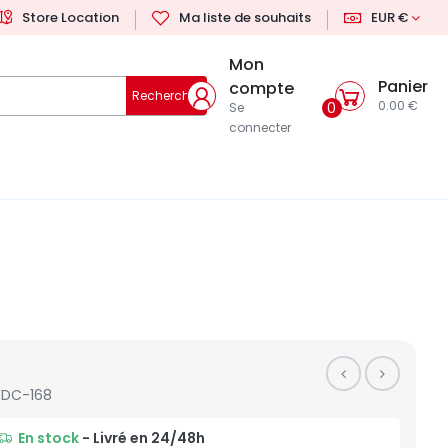
Store Location
Ma liste de souhaits
EUR €
Mon
Panier
compte
Rechercher
0.00 €
0
Se
connecter
DC-168
En stock
- Livré en 24/48h