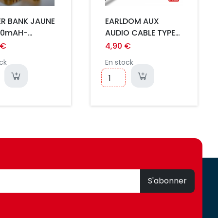
R BANK JAUNE
EARLDOM AUX
00mAH-
AUDIO CABLE TYPE-
ES INTEGRES
C VERS JACK ET-
 €
4,90 €
LES SORTIE
AUX38 NOIR
ck
En stock
S'abonner