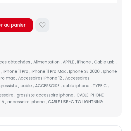
er au panier
èces détachées
,
Alimentation
,
APPLE
,
iPhone
,
Cable usb
,
1
,
iPhone 11 Pro
,
iPhone 11 Pro Max
,
Iphone SE 2020
,
Iphone
 Pro max
,
Accessoires iPhone 12
,
Accessoires
grossiste
,
cable
,
ACCESSOIRE
,
cable iphone
,
TYPE C
,
essoire
,
grossiste accessoire iphone
,
CABLE IPHONE
E 5
,
accessoire iphone
,
CABLE USB-C TO LIGHTNING