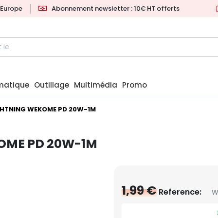
l'Europe
Abonnement newsletter : 10€ HT offerts
matique
Outillage
Multimédia
Promo
GHTNING WEKOME PD 20W-1M
KOME PD 20W-1M
1,99 €
Reference:
W