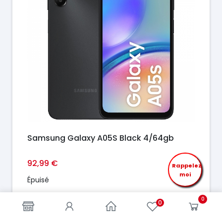
Samsung Galaxy A05S Black 4/64gb
92,99 €
Rappelez
moi
Épuisé
0
0