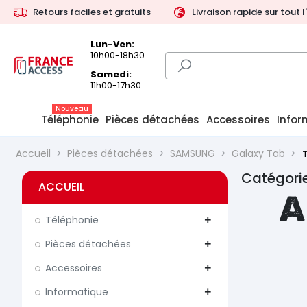
Retours faciles et gratuits
Livraison rapide sur tout 
Lun-Ven:
10h00-18h30
Samedi:
11h00-17h30
Nouveau
Téléphonie
Pièces détachées
Accessoires
Infor
Accueil
Pièces détachées
SAMSUNG
Galaxy Tab
T
Catégorie 
ACCUEIL
A
Téléphonie
add
Pièces détachées
add
Accessoires
add
Informatique
add