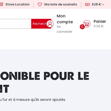
Store Location
Ma liste de souhaits
EUR €
Mon
Panier
compte
Rechercher
0.00 €
0
Se
connecter
onible pour le
nt
u fur et à mesure qu'ils seront ajoutés.