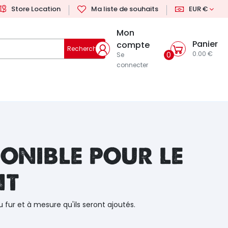
Store Location
Ma liste de souhaits
EUR €
Mon
Panier
compte
Rechercher
0.00 €
0
Se
connecter
onible pour le
nt
u fur et à mesure qu'ils seront ajoutés.