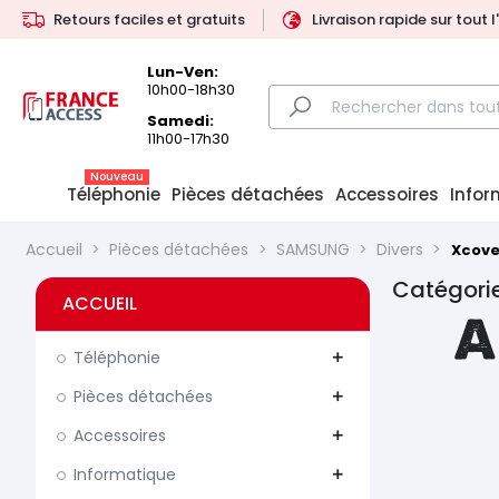
Retours faciles et gratuits
Livraison rapide sur tout 
Lun-Ven:
10h00-18h30
Samedi:
11h00-17h30
Nouveau
Téléphonie
Pièces détachées
Accessoires
Infor
Accueil
Pièces détachées
SAMSUNG
Divers
Xcove
Catégorie
ACCUEIL
A
Téléphonie
add
Pièces détachées
add
Accessoires
add
Informatique
add