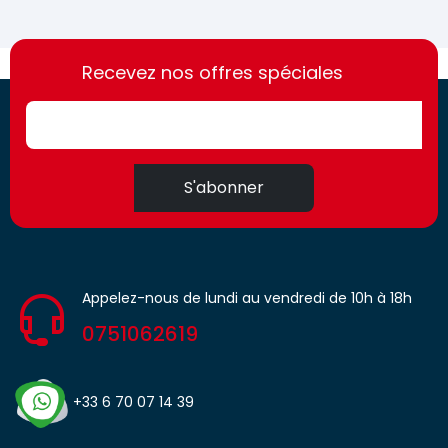
https://france-
https://france-
access.fr
Recevez nos offres spéciales
access.fr
S'abonner
Appelez-nous de lundi au vendredi de 10h à 18h
0751062619
+33 6 70 07 14 39