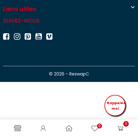

Liens utiles
SUIVEZ-NOUS
© 2026 - ReswapC
Rappelez
moi
0
0