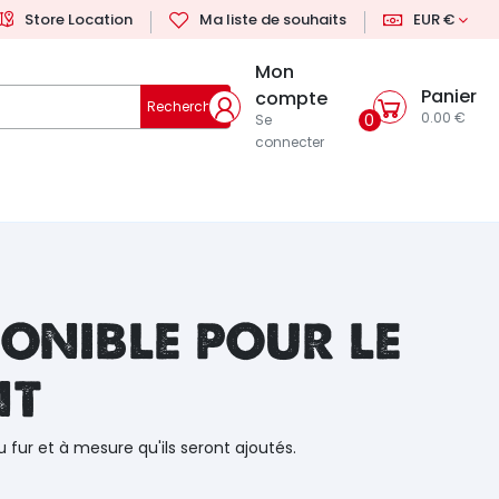
Store Location
Ma liste de souhaits
EUR €
Mon
Panier
compte
Rechercher
0.00 €
0
Se
connecter
onible pour le
nt
u fur et à mesure qu'ils seront ajoutés.