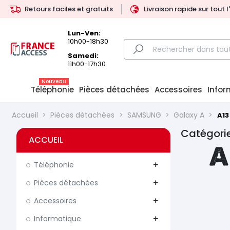
Retours faciles et gratuits
Livraison rapide sur tout 
Lun-Ven:
10h00-18h30
Samedi:
11h00-17h30
Nouveau
Téléphonie
Pièces détachées
Accessoires
Infor
Accueil
Pièces détachées
SAMSUNG
Galaxy A
A13
Catégorie
ACCUEIL
A
Téléphonie
add
Pièces détachées
add
Accessoires
add
Informatique
add