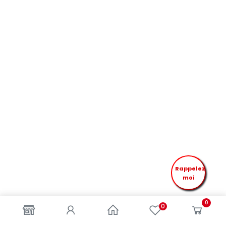
Rappelez
moi
0
0