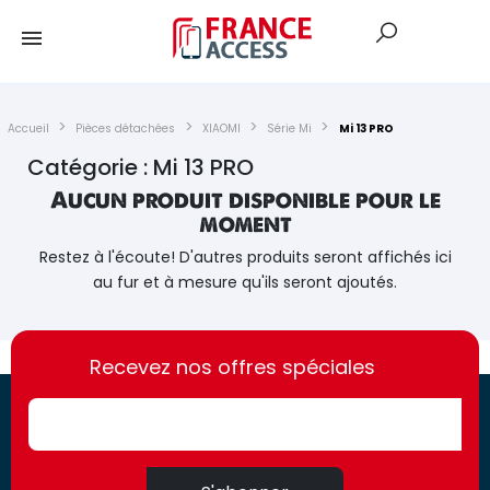
Accueil
Pièces détachées
XIAOMI
Série Mi
Mi 13 PRO
Catégorie : Mi 13 PRO
Aucun produit disponible pour le
moment
Restez à l'écoute! D'autres produits seront affichés ici
au fur et à mesure qu'ils seront ajoutés.
https://france-
https://france-
access.fr
Recevez nos offres spéciales
access.fr