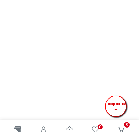
Rappelez
moi
0
0