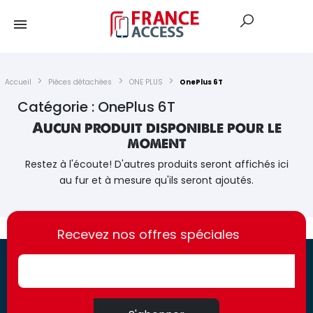
Accueil
Pièces détachées
ONE PLUS
OnePlus 6T
Catégorie : OnePlus 6T
Aucun produit disponible pour le
moment
Restez à l'écoute! D'autres produits seront affichés ici
au fur et à mesure qu'ils seront ajoutés.
https://france-
https://france-
access.fr
Recevez nos offres spéciales
access.fr