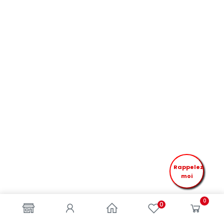
Rappelez
moi
0
0