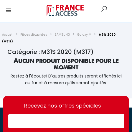
Accueil
Pièces détachées
SAMSUNG
Galaxy M
M31S 2020
(M317)
Catégorie : M31S 2020 (M317)
Aucun produit disponible pour le
moment
Restez à l'écoute! D'autres produits seront affichés ici
au fur et à mesure qu'ils seront ajoutés.
https://france-
https://france-
access.fr
Recevez nos offres spéciales
access.fr