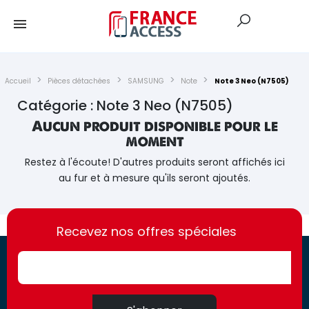
Accueil
Pièces détachées
SAMSUNG
Note
Note 3 Neo (N7505)
Catégorie : Note 3 Neo (N7505)
Aucun produit disponible pour le
moment
Restez à l'écoute! D'autres produits seront affichés ici
au fur et à mesure qu'ils seront ajoutés.
https://france-
https://france-
access.fr
Recevez nos offres spéciales
access.fr