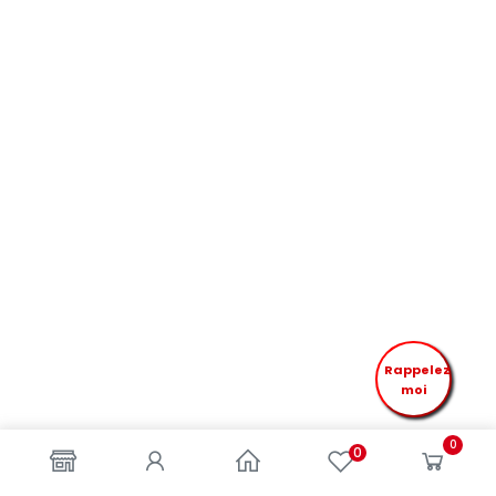
Rappelez
moi
0
0