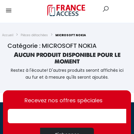
Accueil
Pièces détachées
MICROSOFT NOKIA
Catégorie : MICROSOFT NOKIA
Aucun produit disponible pour le
moment
Restez à l'écoute! D'autres produits seront affichés ici
au fur et à mesure qu'ils seront ajoutés.
https://france-
https://france-
access.fr
Recevez nos offres spéciales
access.fr