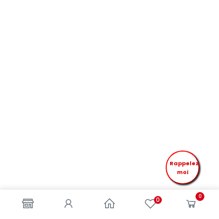
Rappelez
moi
0
0