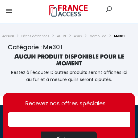
Accueil
Pièces détachées
AUTRE
Asus
Memo Pad
Me301
Catégorie : Me301
Aucun produit disponible pour le
moment
Restez à l'écoute! D'autres produits seront affichés ici
au fur et à mesure qu'ils seront ajoutés.
https://france-
https://france-
access.fr
Recevez nos offres spéciales
access.fr