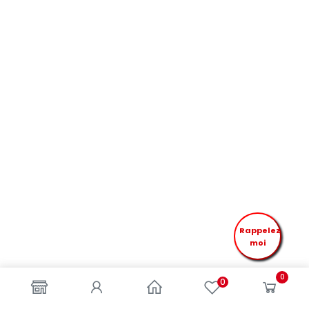
Rappelez
moi
0
0