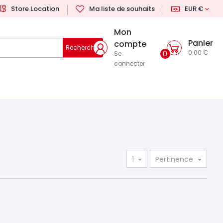
Store Location
Ma liste de souhaits
EUR €
Mon
Panier
compte
Rechercher
0.00 €
0
Se
connecter
1
Pertinence