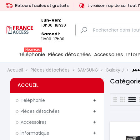
Retours faciles et gratuits
Livraison rapide sur tout 
Lun-Ven:
10h00-18h30
Samedi:
11h00-17h30
Nouveau
Téléphonie
Pièces détachées
Accessoires
Infor
Accueil
Pièces détachées
SAMSUNG
Galaxy J
J4+
Catégorie
ACCUEIL
Téléphonie
add
Pièces détachées
add
Accessoires
add
Informatique
add
Prix