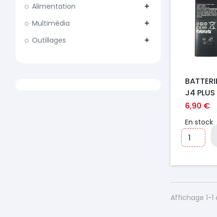
Alimentation
add
Multimédia
add
Outillages
add
BATTER
J4 PLUS 
6,90 €
En stock
Affichage 1-1 