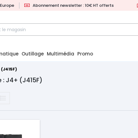
l'Europe
Abonnement newsletter : 10€ HT offerts
matique
Outillage
Multimédia
Promo
 (J415F)
 : J4+ (J415F)