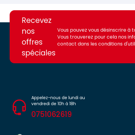
https://france-
https://france-
access.fr
access.fr
Recevez
nos
Vous pouvez vous désinscrire à 
Vous trouverez pour cela nos in
offres
contact dans les conditions d'utili
spéciales
Appelez-nous de lundi au
vendredi de 10h à 18h
0751062619