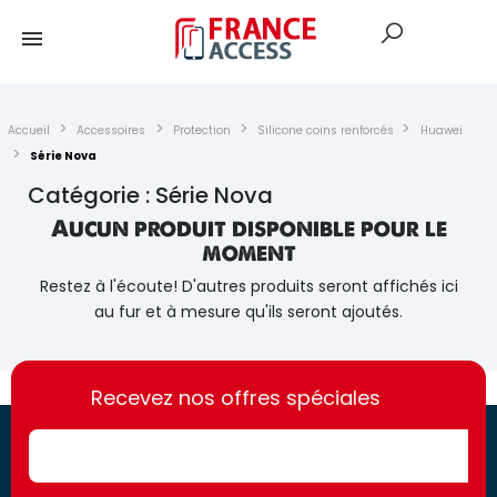
Accueil
Accessoires
Protection
Silicone coins renforcés
Huawei
Série Nova
Catégorie : Série Nova
Aucun produit disponible pour le
moment
Restez à l'écoute! D'autres produits seront affichés ici
au fur et à mesure qu'ils seront ajoutés.
https://france-
https://france-
access.fr
Recevez nos offres spéciales
access.fr