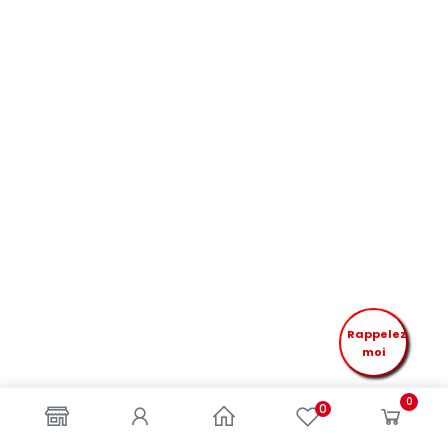
Rappelez
moi
0
0