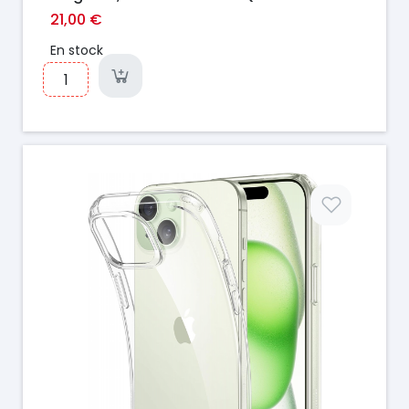
Premium
21,00 €
En stock
Prix