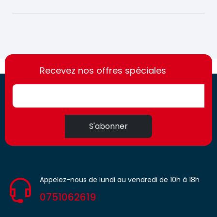
https://france-
https://france-
access.fr
Recevez nos offres spéciales
access.fr
S'abonner
Appelez-nous de lundi au vendredi de 10h à 18h
0751062619