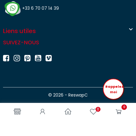
+33 6 70 07 14 39

Liens utiles
SUIVEZ-NOUS
Rappelez
moi
© 2026 - ReswapC
0
0