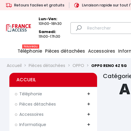
Retours faciles et gratuits
Livraison rapide sur tout 
Lun-Ven:
10h00-18h30
Samedi:
11h00-17h30
Nouveau
Téléphonie
Pièces détachées
Accessoires
Infor
Accueil
Pièces détachées
OPPO
OPP0 RENO 4Z 5G
Catégorie
ACCUEIL
A
Téléphonie
add
Pièces détachées
add
Accessoires
add
Informatique
add