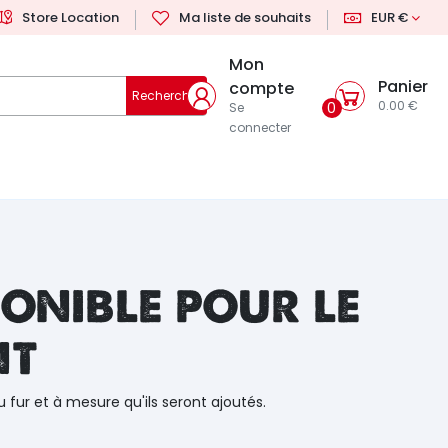
Store Location
Ma liste de souhaits
EUR €
Mon
Panier
compte
Rechercher
0.00 €
0
Se
connecter
onible pour le
nt
u fur et à mesure qu'ils seront ajoutés.