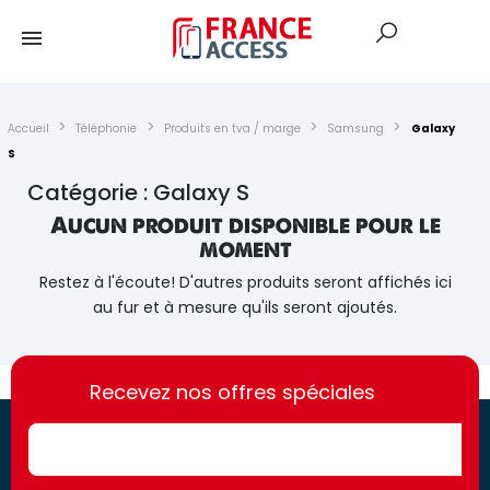
Accueil
Téléphonie
Produits en tva / marge
Samsung
Galaxy
S
Catégorie : Galaxy S
Aucun produit disponible pour le
moment
Restez à l'écoute! D'autres produits seront affichés ici
au fur et à mesure qu'ils seront ajoutés.
https://france-
https://france-
access.fr
Recevez nos offres spéciales
access.fr