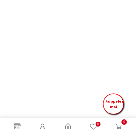
Rappelez
moi
0
0