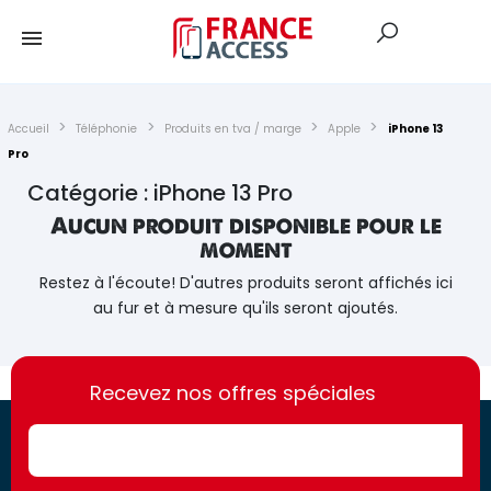
Accueil
Téléphonie
Produits en tva / marge
Apple
iPhone 13
Pro
Catégorie : iPhone 13 Pro
Aucun produit disponible pour le
moment
Restez à l'écoute! D'autres produits seront affichés ici
au fur et à mesure qu'ils seront ajoutés.
https://france-
https://france-
access.fr
Recevez nos offres spéciales
access.fr