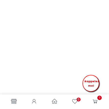
Rappelez
moi
0
0