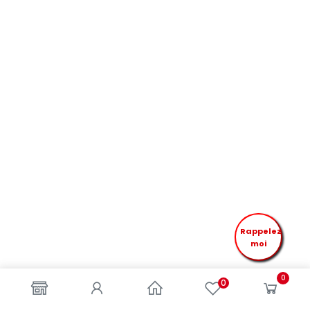
Rappelez
moi
0
0