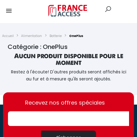
Accueil
Alimentation
Batterie
OnePlus
Catégorie : OnePlus
Aucun produit disponible pour le
moment
Restez à l'écoute! D'autres produits seront affichés ici
au fur et à mesure qu'ils seront ajoutés.
https://france-
https://france-
access.fr
Recevez nos offres spéciales
access.fr