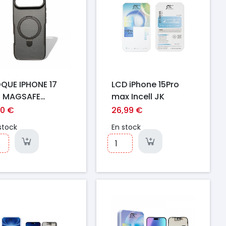
QUE IPHONE 17
LCD iPhone 15Pro
R MAGSAFE
max Incell JK
RBONE NOIR
90 €
26,99 €
stock
En stock
ix
Prix