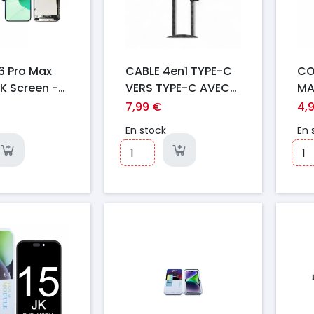
6 Pro Max
CABLE 4en1 TYPE-C
CO
JK Screen -
VERS TYPE-C AVEC
MA
0p
LAMPE & BRIQUET
NO
7,99 €
4,
ELECTRIQUE CC326
En stock
En 
ONTEN
Prix
Pr