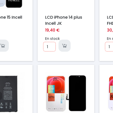
ne 15 Incell
LCD iPhone 14 plus
LC
Incell JK
FH
19,40 €
30
En stock
En 
Prix
Pr