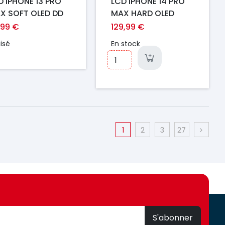
D IPHONE 13 PRO
LCD IPHONE 14 PRO
X SOFT OLED DD
MAX HARD OLED
,99 €
129,99 €
isé
En stock
1
2
3
27
S'abonner