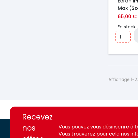
Écran iP
Max (So
120Hz
65,00 €
En stock
Affichage 1-2
https://france-
https://france-
access.fr
access.fr
Recevez
nos
Vous pouvez vous désinscrire à 
Vous trouverez pour cela nos in