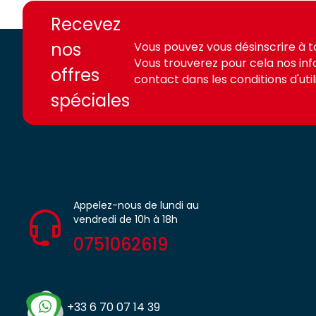
access.fr
access.fr
Recevez
nos
Vous pouvez vous désinscrire à 
Vous trouverez pour cela nos in
offres
contact dans les conditions d'utili
spéciales
Appelez-nous de lundi au
vendredi de 10h à 18h
0751062619
+33 6 70 07 14 39