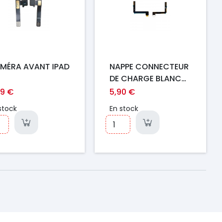
MÉRA AVANT IPAD
NAPPE CONNECTEUR
R
DE CHARGE BLANC
IPAD 5 / AIR
99 €
5,90 €
ORIGINAL
stock
En stock