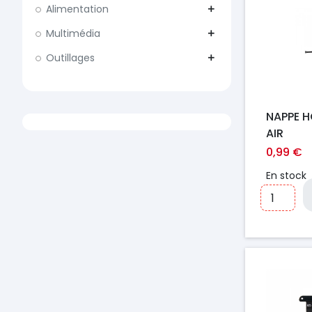
Alimentation
add
Multimédia
add
Outillages
add
NAPPE H
AIR
0,99 €
En stock
Prix