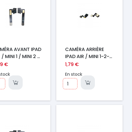
MÉRA AVANT IPAD
CAMÉRA ARRIÈRE
 / MINI 1 / MINI 2 /
IPAD AIR / MINI 1-2-3
7 9.7" / 2018 9.7 "
/ 2017 9.7" / 2018 9.7
89 €
1,79 €
°Gen)
" (6°Gen)
stock
En stock
ix
Prix