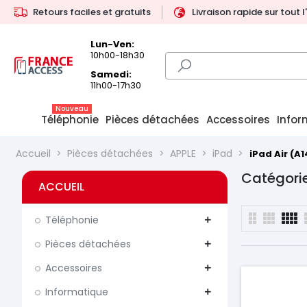
Retours faciles et gratuits
Livraison rapide sur tout 
Lun-Ven:
10h00-18h30
Samedi:
11h00-17h30
Nouveau
Téléphonie
Pièces détachées
Accessoires
Infor
Accueil
Pièces détachées
APPLE
iPad
iPad Air (A1
Catégorie
ACCUEIL
Téléphonie
add
Pièces détachées
add
Accessoires
add
Informatique
add
Prix