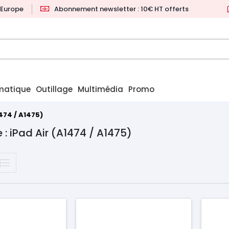
l'Europe
Abonnement newsletter : 10€ HT offerts
matique
Outillage
Multimédia
Promo
474 / A1475)
 : iPad Air (A1474 / A1475)
Prix
Pr