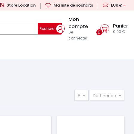
Store Location
Ma liste de souhaits
EUR €
Mon
Panier
compte
Rechercher
0.00 €
0
Se
connecter
8
Pertinence
ix
Prix