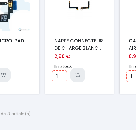
ICRO IPAD
NAPPE CONNECTEUR
CA
DE CHARGE BLANC
AI
IPAD 5 / AIR
2,90 €
0,
En stock
En 
de 8 article(s)