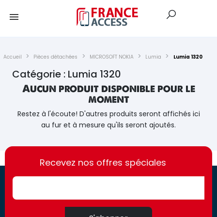
Accueil
Pièces détachées
MICROSOFT NOKIA
Lumia
Lumia 1320
Catégorie : Lumia 1320
Aucun produit disponible pour le
moment
Restez à l'écoute! D'autres produits seront affichés ici
au fur et à mesure qu'ils seront ajoutés.
https://france-
https://france-
access.fr
Recevez nos offres spéciales
access.fr