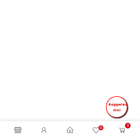
Rappelez
moi
0
0