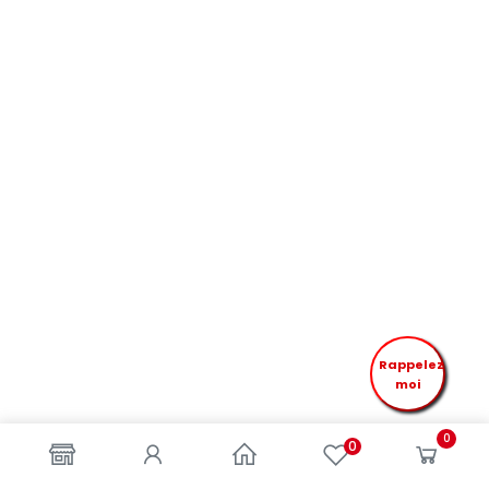
Rappelez
moi
0
0