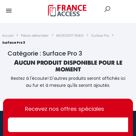
Accueil
Pièces détachées
MICROSOFT NOKIA
Surface Pro
Surface Pro 3
Catégorie : Surface Pro 3
Aucun produit disponible pour le
moment
Restez à l'écoute! D'autres produits seront affichés ici
au fur et à mesure qu'ils seront ajoutés.
https://france-
https://france-
access.fr
Recevez nos offres spéciales
access.fr