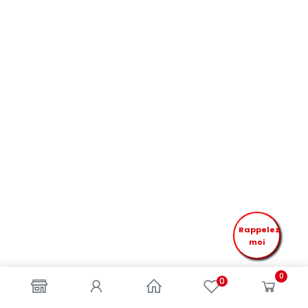
Rappelez
moi
0
0