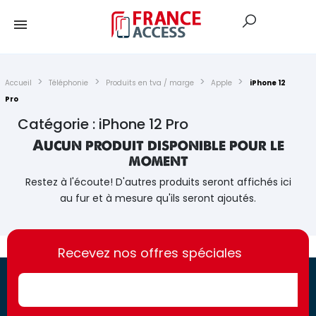
Accueil
Téléphonie
Produits en tva / marge
Apple
iPhone 12
Pro
Catégorie : iPhone 12 Pro
Aucun produit disponible pour le
moment
Restez à l'écoute! D'autres produits seront affichés ici
au fur et à mesure qu'ils seront ajoutés.
https://france-
https://france-
access.fr
Recevez nos offres spéciales
access.fr