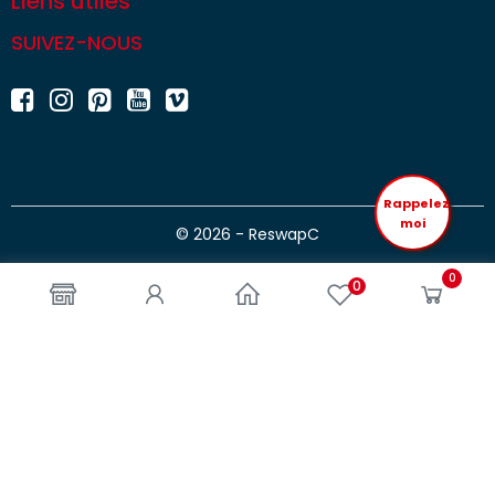
Liens utiles
SUIVEZ-NOUS
Rappelez
moi
© 2026 - ReswapC
0
0