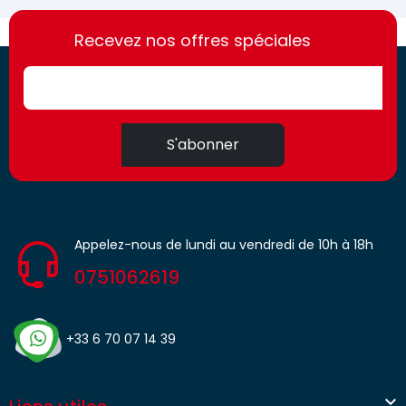
https://france-
https://france-
access.fr
Recevez nos offres spéciales
access.fr
S'abonner
Appelez-nous de lundi au vendredi de 10h à 18h
0751062619
+33 6 70 07 14 39
