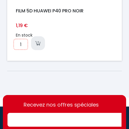
FILM 5D HUAWEI P40 PRO NOIR
1,19 €
En stock
https://france-
https://france-
access.fr
Recevez nos offres spéciales
access.fr