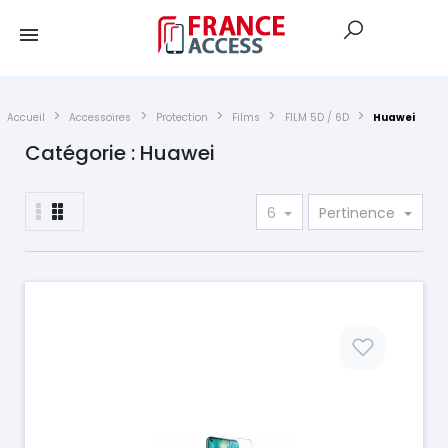
Accueil
Accessoires
Protection
Films
FILM 5D / 6D
Huawei
Catégorie : Huawei
6
Pertinence
Prix