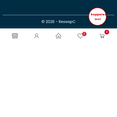
Rappelez
moi
© 2026 - ReswapC
0
0