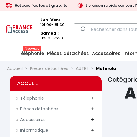
Retours faciles et gratuits
Livraison rapide sur tout 
Lun-Ven:
10h00-18h30
Samedi:
11h00-17h30
Nouveau
Téléphonie
Pièces détachées
Accessoires
Infor
Accueil
Pièces détachées
AUTRE
Motorola
Catégorie
ACCUEIL
A
Téléphonie
add
Pièces détachées
add
Accessoires
add
Informatique
add