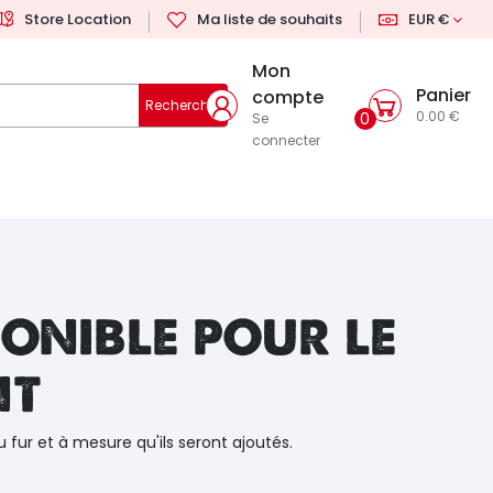
Store Location
Ma liste de souhaits
EUR €
Mon
Panier
compte
Rechercher
0.00 €
0
Se
connecter
onible pour le
nt
u fur et à mesure qu'ils seront ajoutés.