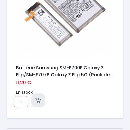
Batterie Samsung SM-F700F Galaxy Z
Flip/SM-F707B Galaxy Z Flip 5G (Pack de
2)
11,20 €
En stock