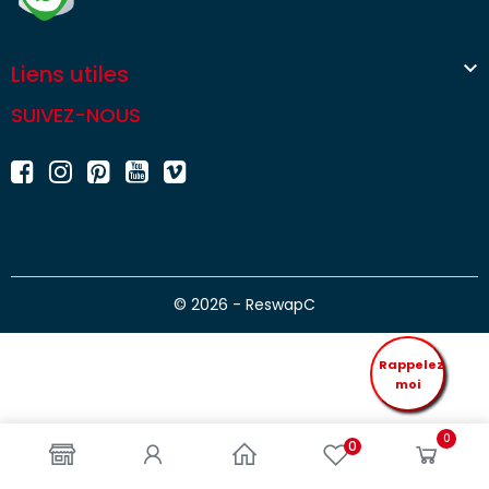

Liens utiles
SUIVEZ-NOUS
© 2026 - ReswapC
Rappelez
moi
0
0