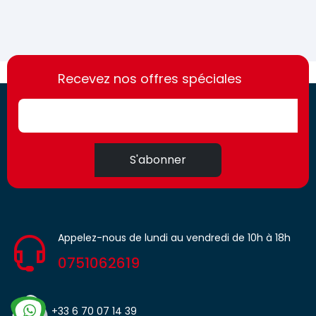
https://france-
https://france-
access.fr
Recevez nos offres spéciales
access.fr
S'abonner
Appelez-nous de lundi au vendredi de 10h à 18h
0751062619
+33 6 70 07 14 39