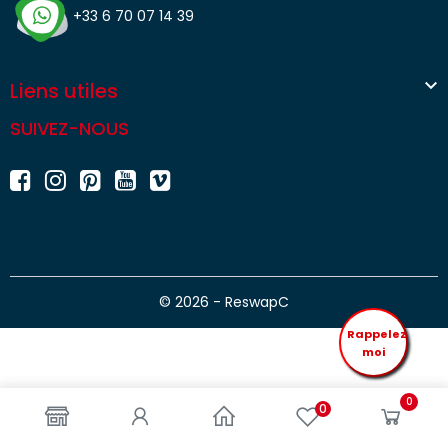
+33 6 70 07 14 39

Liens utiles
SUIVEZ-NOUS
© 2026 - ReswapC
Rappelez
moi
0
0