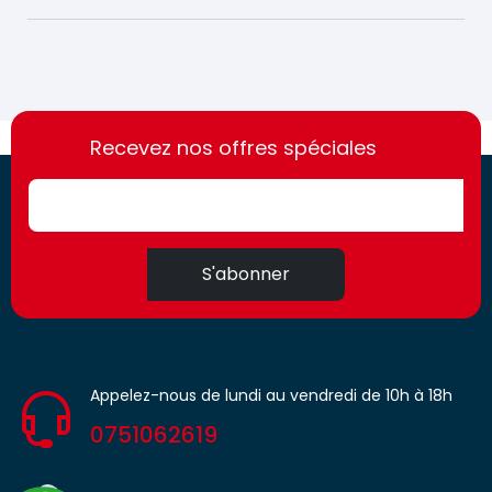
https://france-
https://france-
access.fr
Recevez nos offres spéciales
access.fr
S'abonner
Appelez-nous de lundi au vendredi de 10h à 18h
0751062619