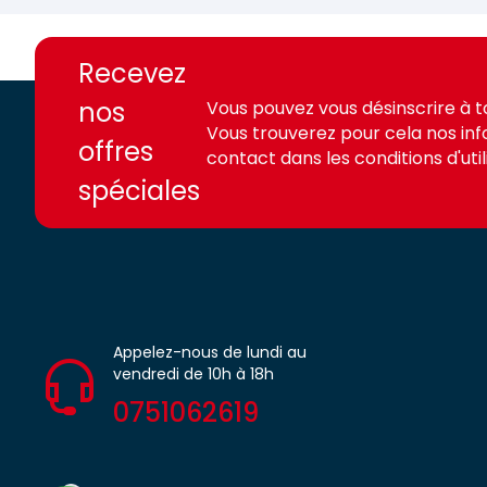
https://france-
https://france-
access.fr
access.fr
Recevez
nos
Vous pouvez vous désinscrire à 
Vous trouverez pour cela nos in
offres
contact dans les conditions d'utili
spéciales
Appelez-nous de lundi au
vendredi de 10h à 18h
0751062619