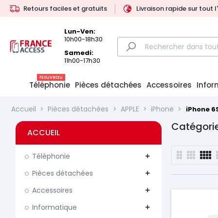
Retours faciles et gratuits
Livraison rapide sur tout 
Lun-Ven:
10h00-18h30
Samedi:
11h00-17h30
Nouveau
Téléphonie
Pièces détachées
Accessoires
Infor
Accueil
Pièces détachées
APPLE
iPhone
iPhone 6
Catégorie
ACCUEIL
Téléphonie
add
Pièces détachées
add
Accessoires
add
Informatique
add
Prix