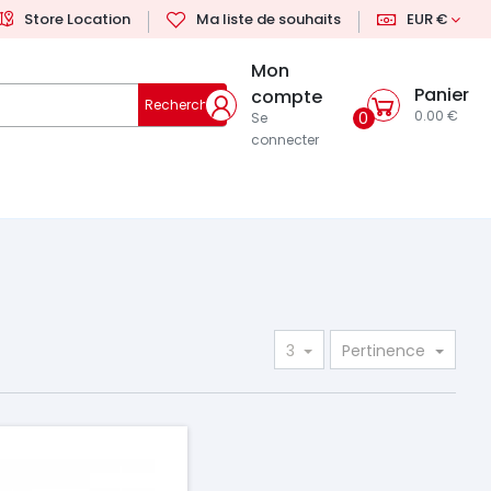
Store Location
Ma liste de souhaits
EUR €
Mon
Panier
compte
Rechercher
0.00 €
0
Se
connecter
3
Pertinence
ix