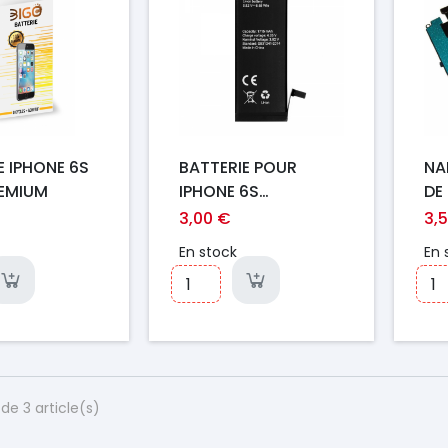
E IPHONE 6S
BATTERIE POUR
NA
REMIUM
IPHONE 6S
DE
(STANDARD)
6S
3,00 €
3,
En stock
En 
de 3 article(s)