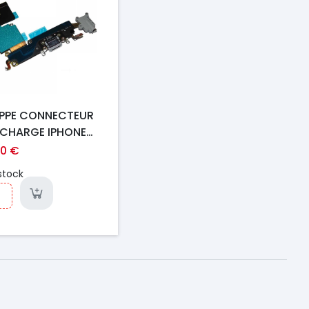
PPE CONNECTEUR
 CHARGE IPHONE
 ORI
50 €
stock