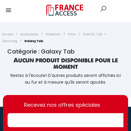
Accueil
Accessoires
Protection
Films
FILM 5D / 6D
Samsung
Galaxy Tab
Catégorie : Galaxy Tab
Aucun produit disponible pour le
moment
Restez à l'écoute! D'autres produits seront affichés ici
au fur et à mesure qu'ils seront ajoutés.
https://france-
https://france-
access.fr
Recevez nos offres spéciales
access.fr