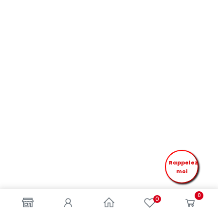
Rappelez
moi
0
0