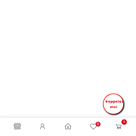
Rappelez
moi
0
0