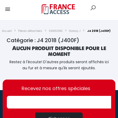
Accueil
Pièces détachées
SAMSUNG
Galaxy J
J4 2018 (J400F)
Catégorie : J4 2018 (J400F)
Aucun produit disponible pour le
moment
Restez à l'écoute! D'autres produits seront affichés ici
au fur et à mesure qu'ils seront ajoutés.
https://france-
https://france-
access.fr
Recevez nos offres spéciales
access.fr