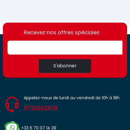
https://france-
https://france-
access.fr
Recevez nos offres spéciales
access.fr
S'abonner
Appelez-nous de lundi au vendredi de 10h à 18h
0751062619
+33 6 70 07 14 39