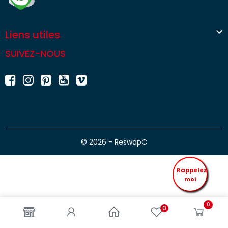

Liens utiles
SUIVEZ-NOUS
© 2026 - ReswapC
Rappelez
moi
0
0