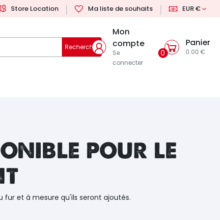
Store Location
Ma liste de souhaits
EUR €
Mon
Panier
compte
Rechercher
0.00 €
0
Se
connecter
onible pour le
nt
u fur et à mesure qu'ils seront ajoutés.