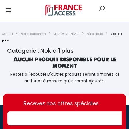
Accueil
Pièces détachées
MICROSOFT NOKIA
Série Nokia
Nokia 1
plus
Catégorie : Nokia 1 plus
Aucun produit disponible pour le
moment
Restez à l'écoute! D'autres produits seront affichés ici
au fur et à mesure qu'ils seront ajoutés.
https://france-
https://france-
access.fr
Recevez nos offres spéciales
access.fr