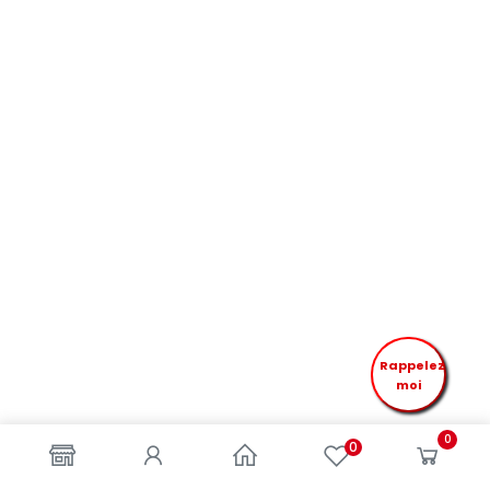
Rappelez
moi
0
0