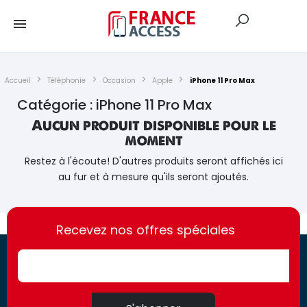
Accueil
Téléphonie
Occasion
Apple
iPhone 11 Pro Max
Catégorie : iPhone 11 Pro Max
Aucun produit disponible pour le
moment
Restez à l'écoute! D'autres produits seront affichés ici
au fur et à mesure qu'ils seront ajoutés.
https://france-
https://france-
access.fr
Recevez nos offres spéciales
access.fr