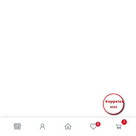
Rappelez
moi
0
0