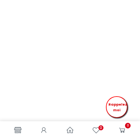
Rappelez
moi
0
0