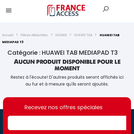
Accueil
Pièces détachées
HUAWEI
HUAWEI TAB
HUAWEI TAB
MEDIAPAD T3
Catégorie : HUAWEI TAB MEDIAPAD T3
Aucun produit disponible pour le
moment
Restez à l'écoute! D'autres produits seront affichés ici
au fur et à mesure qu'ils seront ajoutés.
https://france-
https://france-
access.fr
Recevez nos offres spéciales
access.fr