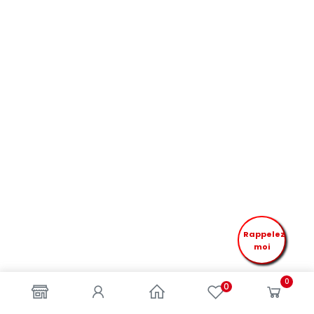
Rappelez
moi
0
0