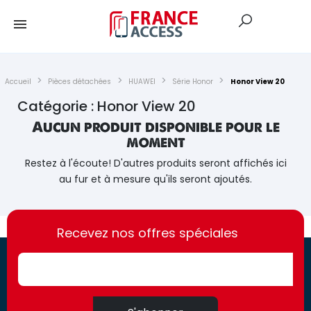
Accueil
Pièces détachées
HUAWEI
Série Honor
Honor View 20
Catégorie : Honor View 20
Aucun produit disponible pour le
moment
Restez à l'écoute! D'autres produits seront affichés ici
au fur et à mesure qu'ils seront ajoutés.
https://france-
https://france-
access.fr
Recevez nos offres spéciales
access.fr