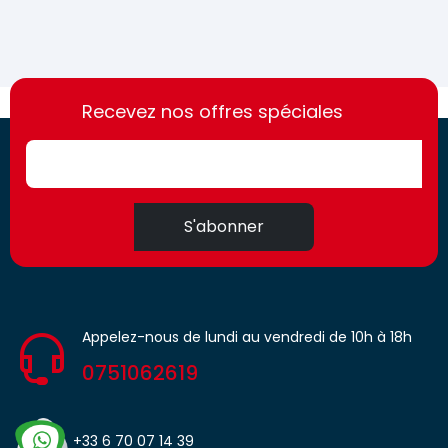
https://france-
https://france-
access.fr
Recevez nos offres spéciales
access.fr
S'abonner
Appelez-nous de lundi au vendredi de 10h à 18h
0751062619
+33 6 70 07 14 39