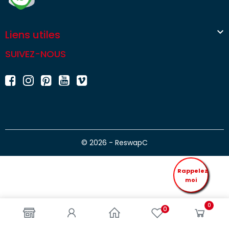

Liens utiles
SUIVEZ-NOUS
© 2026 - ReswapC
Rappelez
moi
0
0