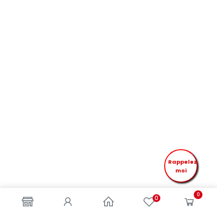
Rappelez
moi
0
0