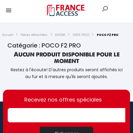
Accueil
Pièces détachées
XIAOMI
SERIE POCO
POCO F2 PRO
Catégorie : POCO F2 PRO
Aucun produit disponible pour le
moment
Restez à l'écoute! D'autres produits seront affichés ici
au fur et à mesure qu'ils seront ajoutés.
https://france-
https://france-
access.fr
Recevez nos offres spéciales
access.fr