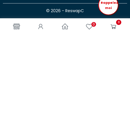
Rappelez
moi
© 2026 - ReswapC
0
0