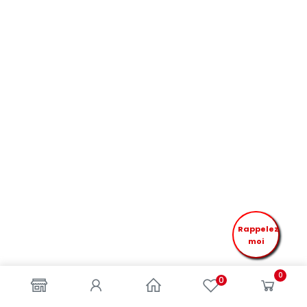
Rappelez
moi
0
0