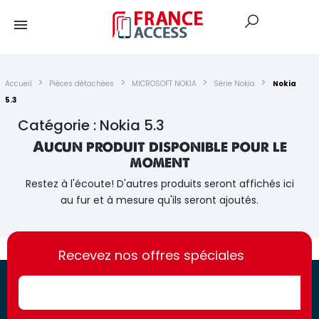
Accueil
Pièces détachées
MICROSOFT NOKIA
Série Nokia
Nokia
5.3
Catégorie : Nokia 5.3
Aucun produit disponible pour le
moment
Restez à l'écoute! D'autres produits seront affichés ici
au fur et à mesure qu'ils seront ajoutés.
https://france-
https://france-
access.fr
Recevez nos offres spéciales
access.fr