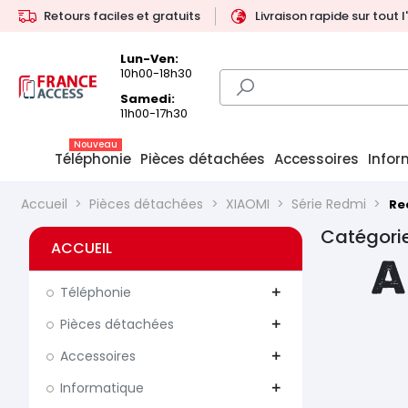
Retours faciles et gratuits
Livraison rapide sur tout 
Lun-Ven:
10h00-18h30
Samedi:
11h00-17h30
Nouveau
Téléphonie
Pièces détachées
Accessoires
Infor
Accueil
Pièces détachées
XIAOMI
Série Redmi
Re
Catégorie
ACCUEIL
A
Téléphonie
add
Pièces détachées
add
Accessoires
add
Informatique
add