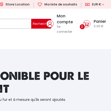
Store Location
Ma liste de souhaits
EUR €
Mon
Panier
compte
Rechercher
0.00 €
0
Se
connecter
onible pour le
nt
u fur et à mesure qu'ils seront ajoutés.