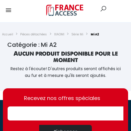
Accueil
Pièces détachées
XIAOMI
Série Mi
Mi A2
Catégorie : Mi A2
Aucun produit disponible pour le
moment
Restez à l'écoute! D'autres produits seront affichés ici
au fur et à mesure qu'ils seront ajoutés.
https://france-
https://france-
access.fr
Recevez nos offres spéciales
access.fr