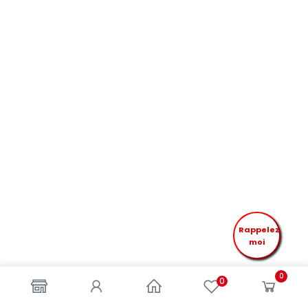
Rappelez
moi
0
0