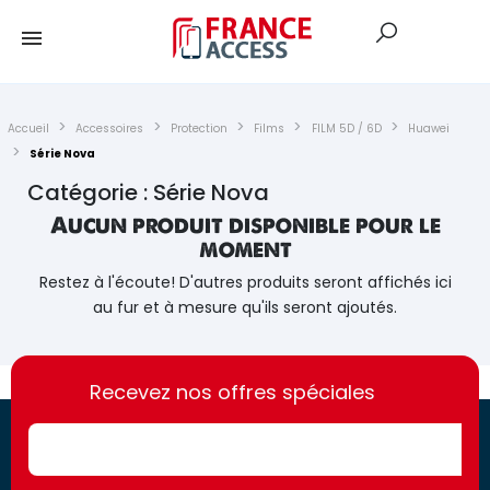
Accueil
Accessoires
Protection
Films
FILM 5D / 6D
Huawei
Série Nova
Catégorie : Série Nova
Aucun produit disponible pour le
moment
Restez à l'écoute! D'autres produits seront affichés ici
au fur et à mesure qu'ils seront ajoutés.
https://france-
https://france-
access.fr
Recevez nos offres spéciales
access.fr