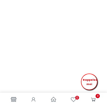
Rappelez
moi
0
0