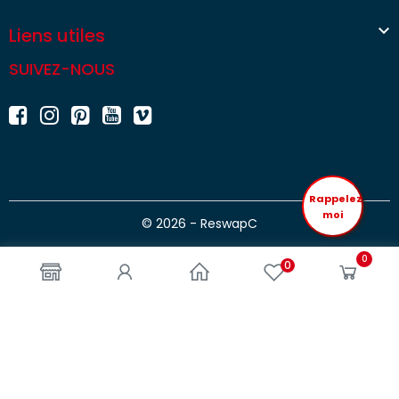

Liens utiles
SUIVEZ-NOUS
Rappelez
moi
© 2026 - ReswapC
0
0