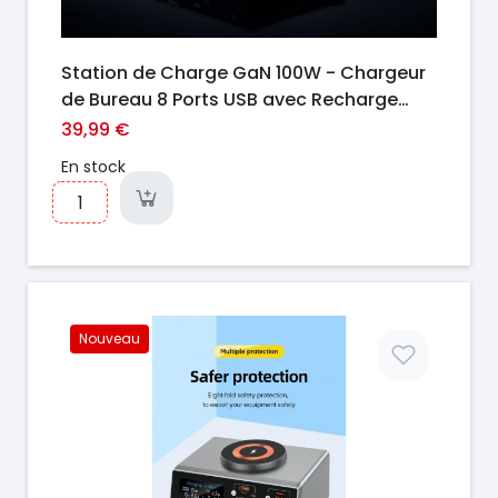
Station de Charge GaN 100W - Chargeur
de Bureau 8 Ports USB avec Recharge
Sans Fil Magnétique 15W
39,99 €
En stock
Nouveau
Prix