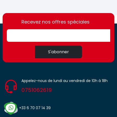
https://france-
https://france-
access.fr
Recevez nos offres spéciales
access.fr
S'abonner
Appelez-nous de lundi au vendredi de 10h à 18h
0751062619
+33 6 70 07 14 39