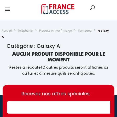
Accueil
Téléphonie
Produits en tva / marge
Samsung
Galaxy
A
Catégorie : Galaxy A
Aucun produit disponible pour le
moment
Restez à l'écoute! D'autres produits seront affichés ici
au fur et à mesure qu'ils seront ajoutés.
https://france-
https://france-
access.fr
Recevez nos offres spéciales
access.fr