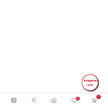
Rappelez
moi
0
0