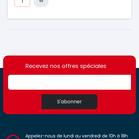
https://france-
https://france-
access.fr
Recevez nos offres spéciales
access.fr
S'abonner
Appelez-nous de lundi au vendredi de 10h à 18h