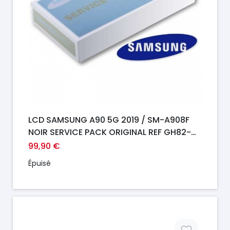
LCD SAMSUNG A90 5G 2019 / SM-A908F
NOIR SERVICE PACK ORIGINAL REF GH82-
21092A
99,90 €
Épuisé
Prix