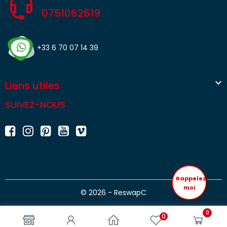
0751062619
+33 6 70 07 14 39

Liens utiles
SUIVEZ-NOUS
Rappelez
moi
© 2026 - ReswapC
0
0