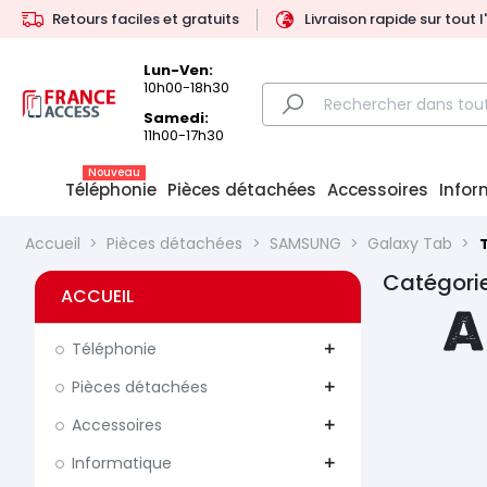
Retours faciles et gratuits
Livraison rapide sur tout 
Lun-Ven:
10h00-18h30
Samedi:
11h00-17h30
Nouveau
Téléphonie
Pièces détachées
Accessoires
Infor
Accueil
Pièces détachées
SAMSUNG
Galaxy Tab
Catégorie
ACCUEIL
A
Téléphonie
add
Pièces détachées
add
Accessoires
add
Informatique
add