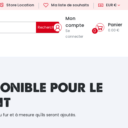
Store Location
Ma liste de souhaits
EUR €
Mon
Panier
compte
Rechercher
0.00 €
0
Se
connecter
onible pour le
nt
u fur et à mesure qu'ils seront ajoutés.