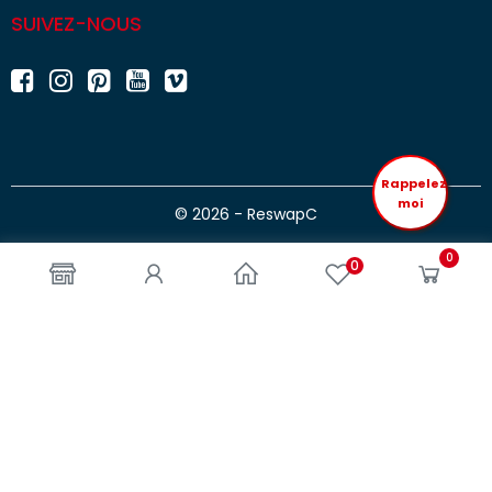
SUIVEZ-NOUS
Rappelez
moi
© 2026 - ReswapC
0
0