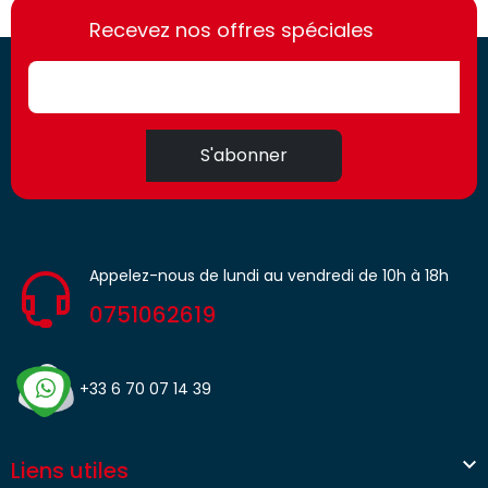
https://france-
access.fr
Recevez nos offres spéciales
access.fr
S'abonner
Appelez-nous de lundi au vendredi de 10h à 18h
0751062619
+33 6 70 07 14 39

Liens utiles