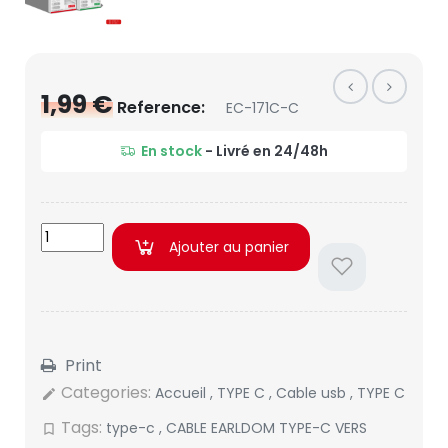
1,99 €
Reference:
EC-171C-C
En stock
- Livré en 24/48h
Ajouter au panier
Print
Categories:
Accueil
,
TYPE C
,
Cable usb
,
TYPE C
edit
Tags:
type-c
,
CABLE EARLDOM TYPE-C VERS
bookmark_border